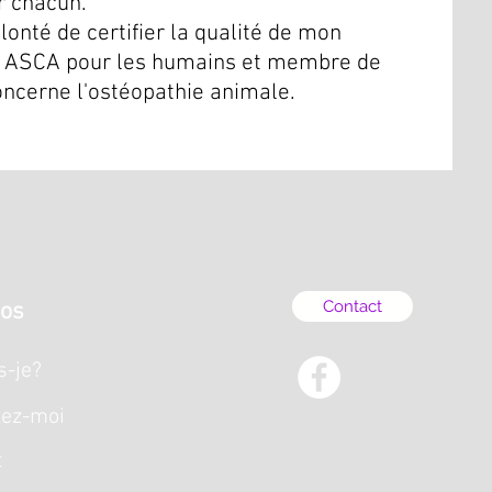
r chacun.
lonté de certifier la qualité de mon
rée ASCA pour les humains et membre de
oncerne l'ostéopathie animale.
Contact
pos
s-je?
tez-moi
t