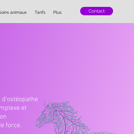
Contact
Soins animaux
Tarifs
Plus
n d'ostéopathe
omplexe et
mon
e force.