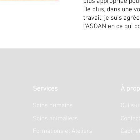
plus appropriée pou
De plus, dans une vo
travail, je suis ag
l'ASOAN en ce qui c
Services
À pro
Soins humains
Qui sui
Soins animaliers
Contac
Formations et Ateliers
Cabine