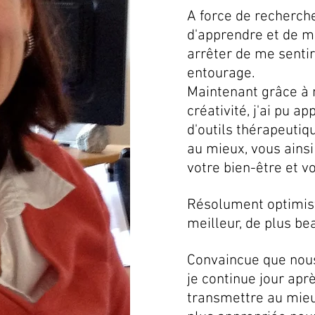
​A force de recherch
d'apprendre et de m'
arrêter de me senti
entourage.
Maintenant grâce à 
créativité, j'ai pu 
d'outils thérapeutiq
au mieux, vous ains
votre bien-être et vo
Résolument optimiste
meilleur, de plus bea
Convaincue que nou
je continue jour ap
transmettre au mieu