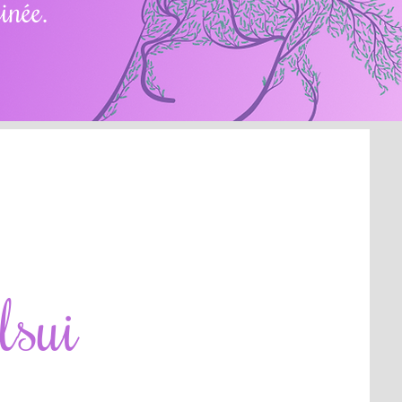
inée.
Usui