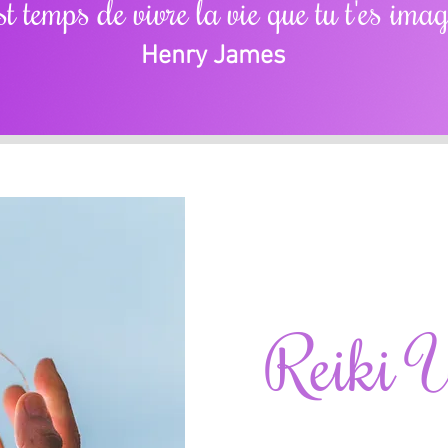
st temps de vivre la vie que tu t'es imag
Henry James
Reiki 