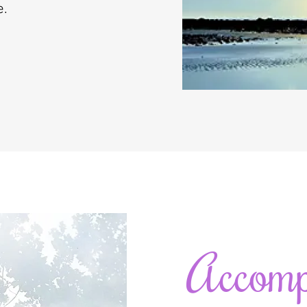
e.
Accomp