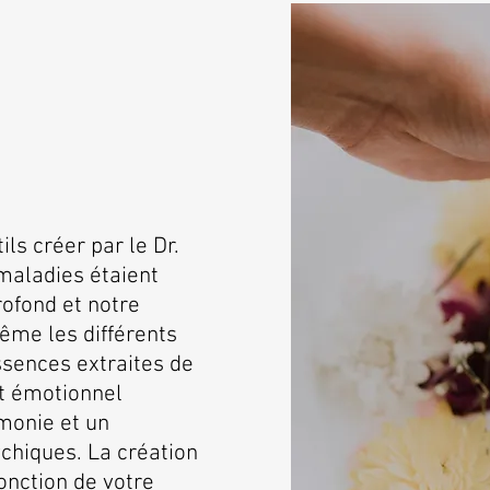
ls créer par le Dr.
maladies étaient
rofond et notre
ême les différents
essences extraites de
t émotionnel
rmonie et un
ychiques. La création
onction de votre