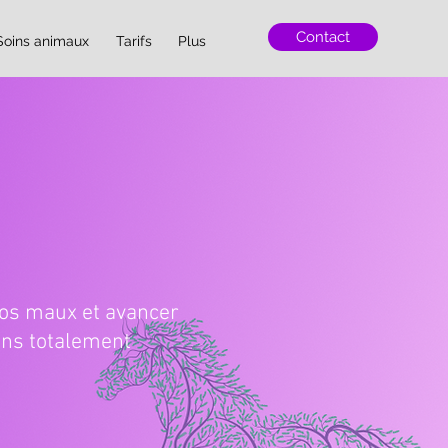
Contact
Soins animaux
Tarifs
Plus
 vos maux et avancer
oins totalement